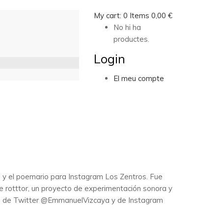
My cart:
0
Items
0,00
€
No hi ha
productes.
Login
El meu compte
ma y el poemario para Instagram Los Zentros. Fue
ce rotttor, un proyecto de experimentación sonora y
ntas de Twitter @EmmanuelVizcaya y de Instagram