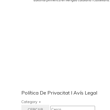
Editorial pirinenca en llengua catalana i castellana
Política De Privacitat I Avís Legal
Category
CERCAR