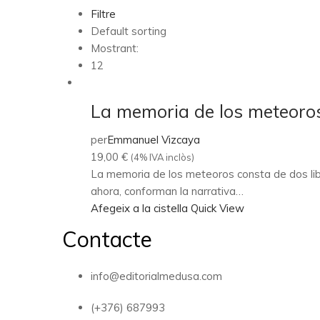
Filtre
Default sorting
Mostrant:
12
La memoria de los meteoro
per
Emmanuel Vizcaya
19,00
€
(4% IVA inclòs)
La memoria de los meteoros consta de dos libr
ahora, conforman la narrativa…
Afegeix a la cistella
Quick View
Contacte
info@editorialmedusa.com
(+376) 687993