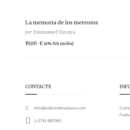
La memoria de los meteoros
per
Emmanuel Vizcaya
19,00
€
(4% IVA inclòs)
CONTACTE
INF
info@editorialmedusa.com
Cont
Polít
(+376) 687993