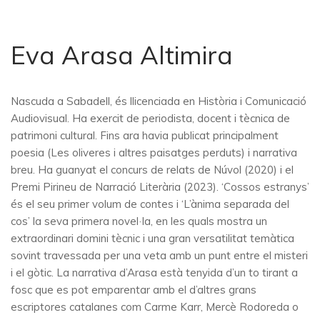
Eva Arasa Altimira
Nascuda a Sabadell, és llicenciada en Història i Comunicació
Audiovisual. Ha exercit de periodista, docent i tècnica de
patrimoni cultural. Fins ara havia publicat principalment
poesia (Les oliveres i altres paisatges perduts) i narrativa
breu. Ha guanyat el concurs de relats de Núvol (2020) i el
Premi Pirineu de Narració Literària (2023). ‘Cossos estranys’
és el seu primer volum de contes i ‘L’ànima separada del
cos’ la seva primera novel·la, en les quals mostra un
extraordinari domini tècnic i una gran versatilitat temàtica
sovint travessada per una veta amb un punt entre el misteri
i el gòtic. La narrativa d’Arasa està tenyida d’un to tirant a
fosc que es pot emparentar amb el d’altres grans
escriptores catalanes com Carme Karr, Mercè Rodoreda o