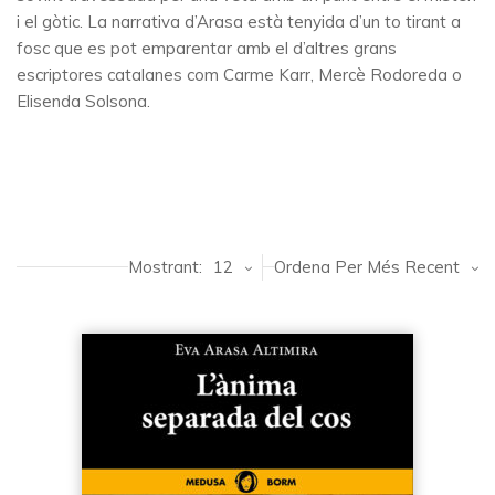
i el gòtic. La narrativa d’Arasa està tenyida d’un to tirant a
fosc que es pot emparentar amb el d’altres grans
escriptores catalanes com Carme Karr, Mercè Rodoreda o
Elisenda Solsona.
Mostrant:
12
Ordena Per Més Recent