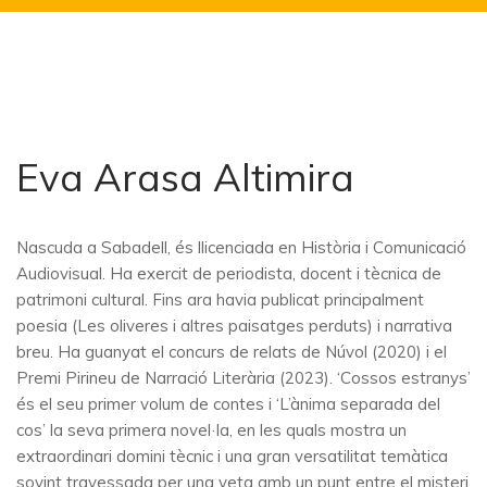
Eva Arasa Altimira
Nascuda a Sabadell, és llicenciada en Història i Comunicació
Audiovisual. Ha exercit de periodista, docent i tècnica de
patrimoni cultural. Fins ara havia publicat principalment
poesia (Les oliveres i altres paisatges perduts) i narrativa
breu. Ha guanyat el concurs de relats de Núvol (2020) i el
Premi Pirineu de Narració Literària (2023). ‘Cossos estranys’
és el seu primer volum de contes i ‘L’ànima separada del
cos’ la seva primera novel·la, en les quals mostra un
extraordinari domini tècnic i una gran versatilitat temàtica
sovint travessada per una veta amb un punt entre el misteri