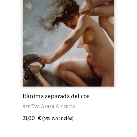
L’ànima separada del cos
per
Eva Arasa Altimira
21,00
€
(4% IVA inclòs)