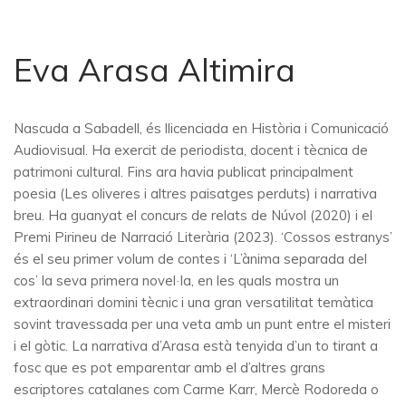
Eva Arasa Altimira
Nascuda a Sabadell, és llicenciada en Història i Comunicació
Audiovisual. Ha exercit de periodista, docent i tècnica de
patrimoni cultural. Fins ara havia publicat principalment
poesia (Les oliveres i altres paisatges perduts) i narrativa
breu. Ha guanyat el concurs de relats de Núvol (2020) i el
Premi Pirineu de Narració Literària (2023). ‘Cossos estranys’
és el seu primer volum de contes i ‘L’ànima separada del
cos’ la seva primera novel·la, en les quals mostra un
extraordinari domini tècnic i una gran versatilitat temàtica
sovint travessada per una veta amb un punt entre el misteri
i el gòtic. La narrativa d’Arasa està tenyida d’un to tirant a
fosc que es pot emparentar amb el d’altres grans
escriptores catalanes com Carme Karr, Mercè Rodoreda o