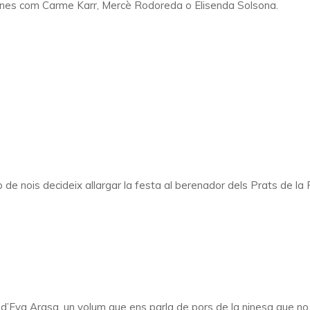
lanes com Carme Karr, Mercè Rodoreda o Elisenda Solsona.
e nois decideix allargar la festa al berenador dels Prats de la 
 d’Eva Arasa, un volum que ens parla de pors de la ninesa que 