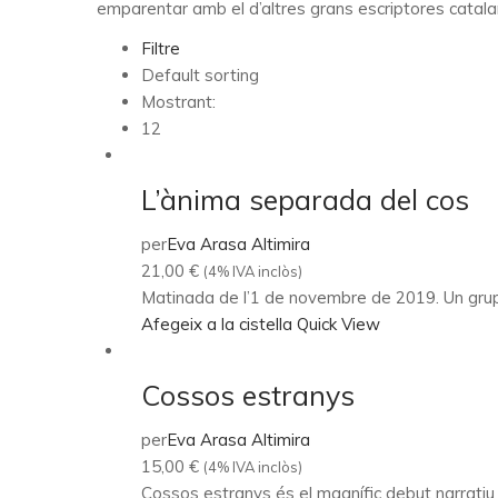
emparentar amb el d’altres grans escriptores cata
Filtre
Default sorting
Mostrant:
12
L’ànima separada del cos
per
Eva Arasa Altimira
21,00
€
(4% IVA inclòs)
Matinada de l’1 de novembre de 2019. Un grup d
Afegeix a la cistella
Quick View
Cossos estranys
per
Eva Arasa Altimira
15,00
€
(4% IVA inclòs)
Cossos estranys és el magnífic debut narratiu