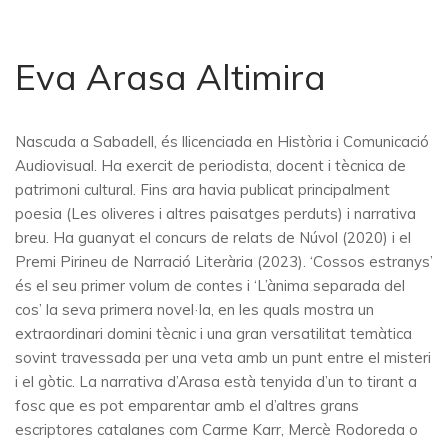
Eva Arasa Altimira
Nascuda a Sabadell, és llicenciada en Història i Comunicació
Audiovisual. Ha exercit de periodista, docent i tècnica de
patrimoni cultural. Fins ara havia publicat principalment
poesia (Les oliveres i altres paisatges perduts) i narrativa
breu. Ha guanyat el concurs de relats de Núvol (2020) i el
Premi Pirineu de Narració Literària (2023). ‘Cossos estranys’
és el seu primer volum de contes i ‘L’ànima separada del
cos’ la seva primera novel·la, en les quals mostra un
extraordinari domini tècnic i una gran versatilitat temàtica
sovint travessada per una veta amb un punt entre el misteri
i el gòtic. La narrativa d’Arasa està tenyida d’un to tirant a
fosc que es pot emparentar amb el d’altres grans
escriptores catalanes com Carme Karr, Mercè Rodoreda o