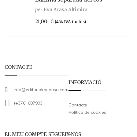
per
Eva Arasa Altimira
21,00
€
(4% IVA inclòs)
CONTACTE
INFORMACIÓ
info@editorialmedusa.com
(+376) 687993
Contacte
Política de cookies
EL MEU COMPTE
SEGUEIX-NOS