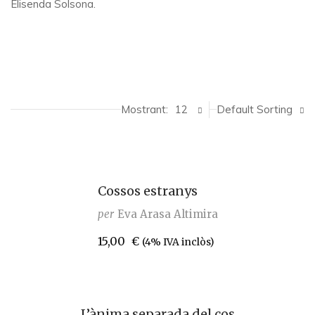
Elisenda Solsona.
Mostrant:
12
Default Sorting
Cossos estranys
per
Eva Arasa Altimira
15,00
€
(4% IVA inclòs)
L’ànima separada del cos