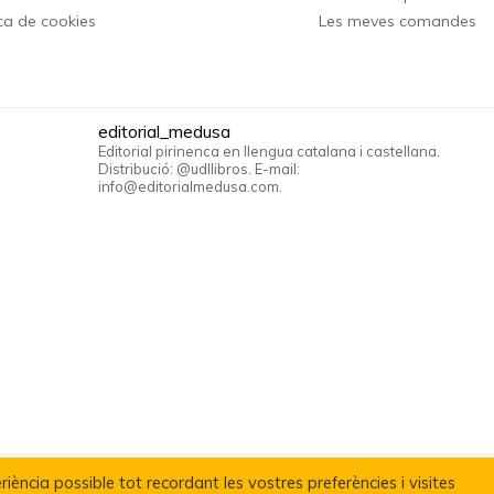
ica de cookies
Les meves comandes
editorial_medusa
Editorial pirinenca en llengua catalana i castellana.
Distribució: @udllibros. E-mail:
info@editorialmedusa.com.
riència possible tot recordant les vostres preferències i visites