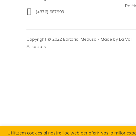
Polít
(+376) 687993
Copyright © 2022 Editorial Medusa - Made by La Vall
Associats
Utilitzem cookies al nostre lloc web per oferir-vos la millor expe