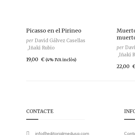
Picasso en el Pirineo
Muerto
muert
per
David Gálvez Casellas
per
Davi
Iñaki Rubio
Iñaki 
19,00
€
(4% IVA inclòs)
22,00
CONTACTE
INF
info@editorialmedusa.com
Cont