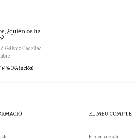
s, ¿quién os ha
o?
d Gálvez Casellas
Rubio
€
(4% IVA inclòs)
ORMACIÓ
EL MEU COMPTE
acte
El meu compte