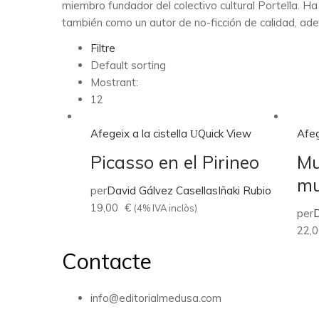
miembro fundador del colectivo cultural Portella. Ha
también como un autor de no-ficción de calidad, ad
Filtre
Default sorting
Mostrant:
12
Afegeix a la cistella
Quick View
Afeg
Picasso en el Pirineo
Mu
mu
per
David Gálvez Casellas
Iñaki Rubio
19,00
€
(4% IVA inclòs)
per
D
22,
Contacte
info@editorialmedusa.com