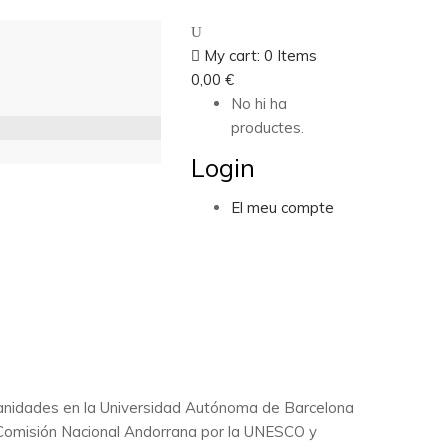
My cart:
0
Items
0,00
€
No hi ha
productes.
Login
El meu compte
umanidades en la Universidad Autónoma de Barcelona
a Comisión Nacional Andorrana por la UNESCO y