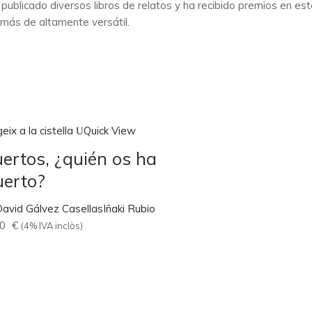
 publicado diversos libros de relatos y ha recibido premios en e
emás de altamente versátil.
eix a la cistella
Quick View
ertos, ¿quién os ha
erto?
avid Gálvez Casellas
Iñaki Rubio
00
€
(4% IVA inclòs)