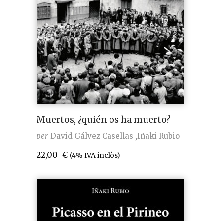
Muertos, ¿quién os ha muerto?
per
David Gálvez Casellas
Iñaki Rubio
22,00
€
(4% IVA inclòs)