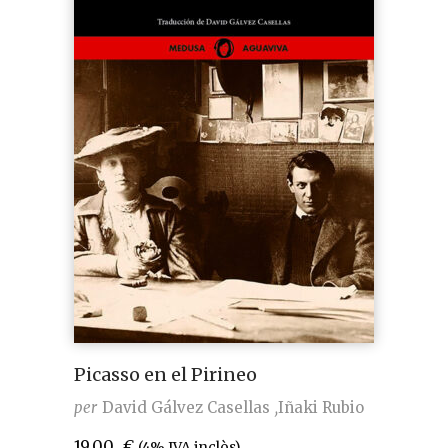
Picasso en el Pirineo
per
David Gálvez Casellas
Iñaki Rubio
19,00
€
(4% IVA inclòs)