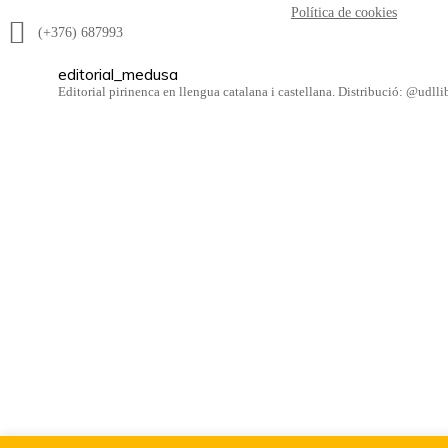
Política de cookies
(+376) 687993
editorial_medusa
Editorial pirinenca en llengua catalana i castellana. Distribució: @udl