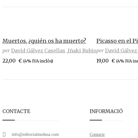
Muertos, ¿quién os ha muerto?
Picasso en el P
per
David Gálvez Casellas
Iñaki Rubio
per
David Gálvez
22,00
€
19,00
€
(4% IVA inclòs)
(4% IVA in
CONTACTE
INFORMACIÓ
info@editorialmedusa.com
Contacte