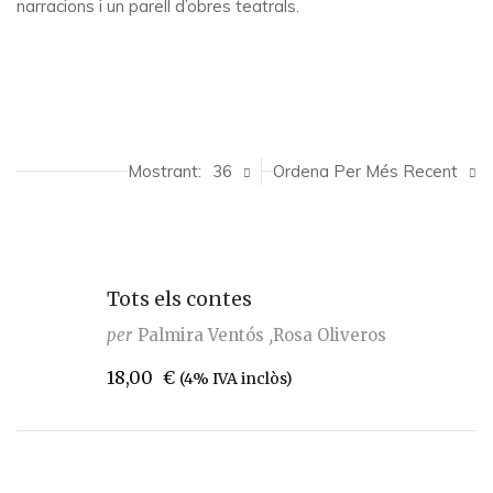
narracions i un parell d’obres teatrals.
Mostrant:
36
Ordena Per Més Recent
Tots els contes
per
Palmira Ventós
Rosa Oliveros
18,00
€
(4% IVA inclòs)