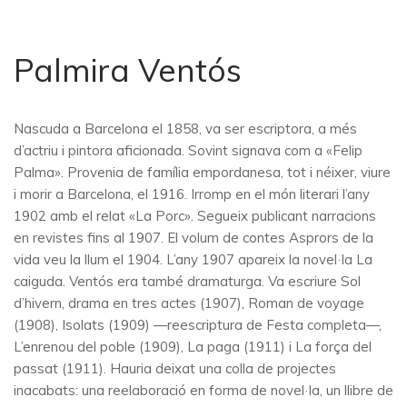
Palmira Ventós
Nascuda a Barcelona el 1858, va ser escriptora, a més
d’actriu i pintora aficionada. Sovint signava com a «Felip
Palma». Provenia de família empordanesa, tot i néixer, viure
i morir a Barcelona, el 1916. Irromp en el món literari l’any
1902 amb el relat «La Porc». Segueix publicant narracions
en revistes fins al 1907. El volum de contes Asprors de la
vida veu la llum el 1904. L’any 1907 apareix la novel·la La
caiguda. Ventós era també dramaturga. Va escriure Sol
d’hivern, drama en tres actes (1907), Roman de voyage
(1908), Isolats (1909) —reescriptura de Festa completa—,
L’enrenou del poble (1909), La paga (1911) i La força del
passat (1911). Hauria deixat una colla de projectes
inacabats: una reelaboració en forma de novel·la, un llibre de