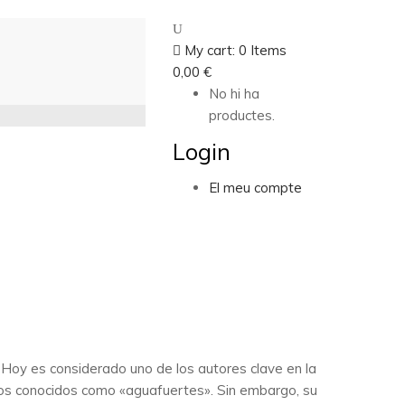
My cart:
0
Items
0,00
€
No hi ha
productes.
Login
El meu compte
. Hoy es considerado uno de los autores clave en la
ticos conocidos como «aguafuertes». Sin embargo, su