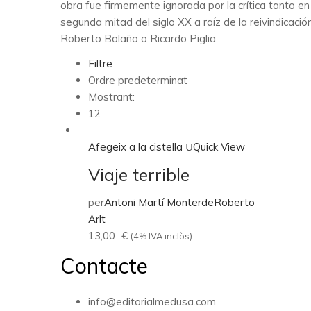
obra fue firmemente ignorada por la crítica tanto e
segunda mitad del siglo XX a raíz de la reivindicaci
Roberto Bolaño o Ricardo Piglia.
Filtre
Ordre predeterminat
Mostrant:
12
Afegeix a la cistella
Quick View
Viaje terrible
per
Antoni Martí Monterde
Roberto
Arlt
13,00
€
(4% IVA inclòs)
Contacte
info@editorialmedusa.com