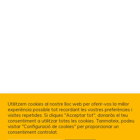
Utilitzem cookies al nostre lloc web per oferir-vos la millor
experiència possible tot recordant les vostres preferències i
visites repetides. Si cliques "Acceptar tot", donaràs el teu
Política De Privacitat I Avís Legal
consentiment a utilitzar totes les cookies. Tanmateix, podeu
visitar "Configuració de cookies" per proporcionar un
consentiment controlat.