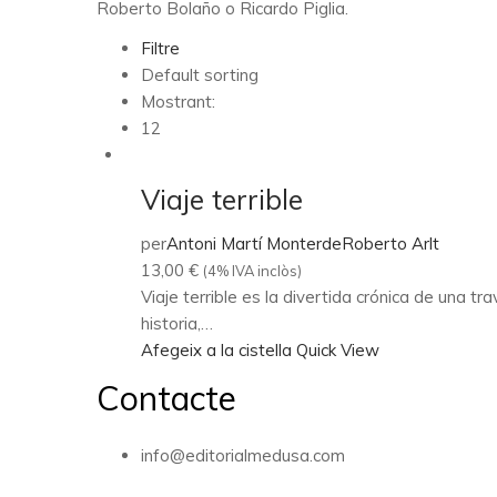
Roberto Bolaño o Ricardo Piglia.
Filtre
Default sorting
Mostrant:
12
Viaje terrible
per
Antoni Martí Monterde
Roberto Arlt
13,00
€
(4% IVA inclòs)
Viaje terrible es la divertida crónica de una 
historia,…
Afegeix a la cistella
Quick View
Contacte
info@editorialmedusa.com