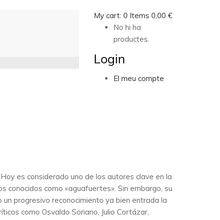
My cart:
0
Items
0,00
€
No hi ha
productes.
Login
El meu compte
. Hoy es considerado uno de los autores clave en la
ticos conocidos como «aguafuertes». Sin embargo, su
o un progresivo reconocimiento ya bien entrada la
ríticos como Osvaldo Soriano, Julio Cortázar,