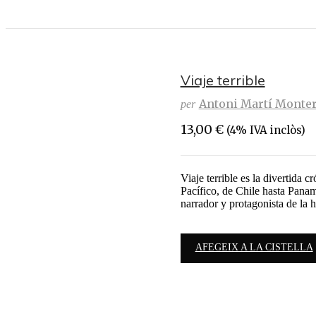
Viaje terrible
Antoni Martí Monte
per
13,00
€
(4% IVA inclòs)
Viaje terrible es la divertida c
Pacífico, de Chile hasta Pana
narrador y protagonista de la 
AFEGEIX A LA CISTELLA