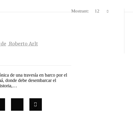
Mostrant:
12
rde
Roberto Arlt
rónica de una travesía en barco por el
má, donde debe desembarcar el
historia,…