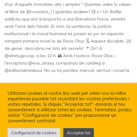
Utilitzem cookies al nostre lloc web per oferir-vos la millor
experiència possible tot recordant les vostres preferències i
Política De Privacitat I Avís Legal
visites repetides. Si cliques "Acceptar tot", donaràs el teu
consentiment a utilitzar totes les cookies. Tanmateix, podeu
visitar "Configuració de cookies" per proporcionar un
consentiment controlat.
Configuració de cookies
Acceptar tot