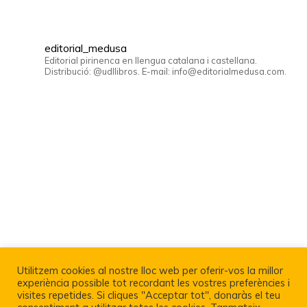
editorial_medusa
Editorial pirinenca en llengua catalana i castellana.
Distribució: @udllibros. E-mail: info@editorialmedusa.com.
Utilitzem cookies al nostre lloc web per oferir-vos la millor
experiència possible tot recordant les vostres preferències i
visites repetides. Si cliques "Acceptar tot", donaràs el teu