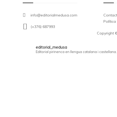
info@editorialmedusa.com
Contac
Polític
(+376) 687993
Copyright ©
editorial_medusa
Editorial pirinenca en llengua catalana i castellana