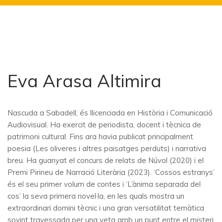
Eva Arasa Altimira
Nascuda a Sabadell, és llicenciada en Història i Comunicació
Audiovisual. Ha exercit de periodista, docent i tècnica de
patrimoni cultural. Fins ara havia publicat principalment
poesia (Les oliveres i altres paisatges perduts) i narrativa
breu. Ha guanyat el concurs de relats de Núvol (2020) i el
Premi Pirineu de Narració Literària (2023). ‘Cossos estranys’
és el seu primer volum de contes i ‘L’ànima separada del
cos’ la seva primera novel·la, en les quals mostra un
extraordinari domini tècnic i una gran versatilitat temàtica
sovint travessada per una veta amb un punt entre el misteri