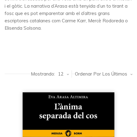
i el gòtic. La narrativa d’Arasa està tenyida d’un to tirant a
fosc que es pot emparentar amb el d’altres grans
escriptores catalanes com Carme Karr, Mercè Rodoreda o
Elisenda Solsona.
Mostrando:
12
Ordenar Por Los Últimos