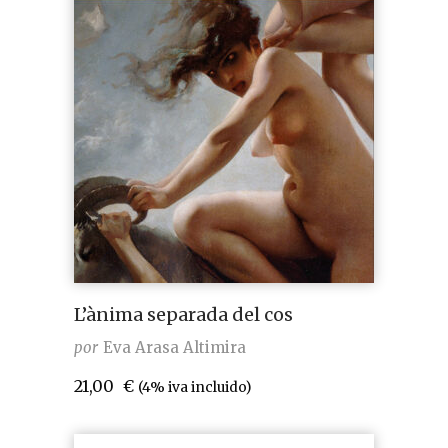
L’ànima separada del cos
por
Eva Arasa Altimira
21,00
€
(4% iva incluido)