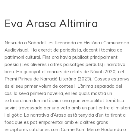
Eva Arasa Altimira
Nascuda a Sabadell, és llicenciada en Història i Comunicació
Audiovisual. Ha exercit de periodista, docent i tècnica de
patrimoni cultural. Fins ara havia publicat principalment
poesia (Les oliveres i altres paisatges perduts) i narrativa
breu. Ha guanyat el concurs de relats de Núvol (2020) i el
Premi Pirineu de Narració Literària (2023). ‘Cossos estranys’
és el seu primer volum de contes i ‘L’ànima separada del
cos’ la seva primera novel·la, en les quals mostra un
extraordinari domini tècnic i una gran versatilitat temàtica
sovint travessada per una veta amb un punt entre el misteri
i el gòtic. La narrativa d’Arasa està tenyida d’un to tirant a
fosc que es pot emparentar amb el d’altres grans
escriptores catalanes com Carme Karr, Mercè Rodoreda o