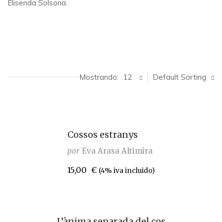
Elisenda Solsona.
Mostrando:
12
Default Sorting
Cossos estranys
por
Eva Arasa Altimira
15,00
€
(4% iva incluido)
L’ànima separada del cos