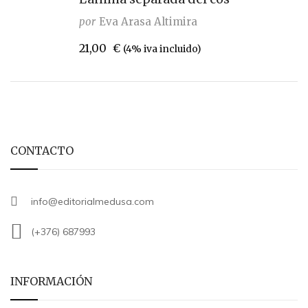
por
Eva Arasa Altimira
21,00
€
(4% iva incluido)
CONTACTO
info@editorialmedusa.com
(+376) 687993
INFORMACIÓN