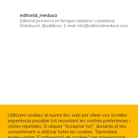
editorial_medusa
Editorial pirinenca en llengua catalana i castellana.
Distribució: @udllibros. E-mail: info@editorialmedusa.com.
Utilitzem cookies al nostre lloc web per oferir-vos la millor
experiència possible tot recordant les vostres preferències i
visites repetides. Si cliques "Acceptar tot", donaràs el teu
consentiment a utilitzar totes les cookies. Tanmateix,
podeu visitar "Configuració de cookies" per proporcionar