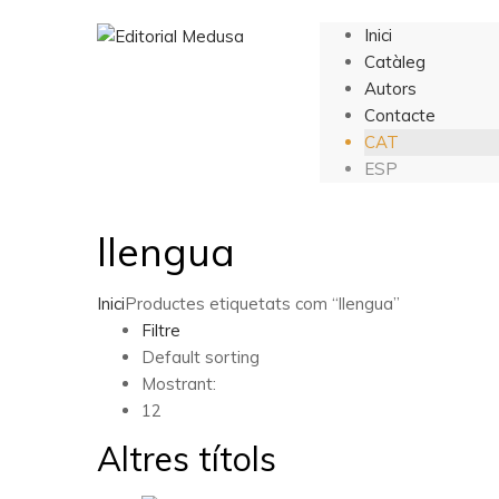
Inici
Catàleg
Autors
Contacte
CAT
ESP
llengua
Inici
Productes etiquetats com “llengua”
Filtre
Default sorting
Mostrant:
12
Altres títols