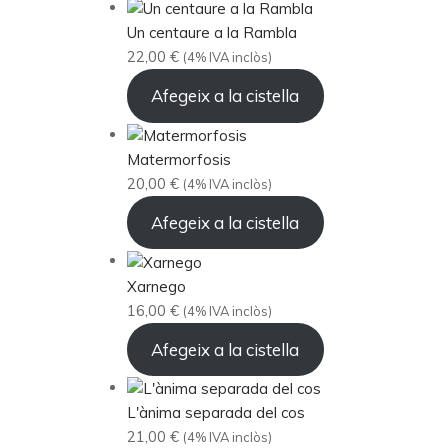
Un centaure a la Rambla
22,00
€
(4% IVA inclòs)
Afegeix a la cistella
Matermorfosis
20,00
€
(4% IVA inclòs)
Afegeix a la cistella
Xarnego
16,00
€
(4% IVA inclòs)
Afegeix a la cistella
L'ànima separada del cos
21,00
€
(4% IVA inclòs)