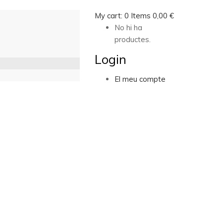
My cart:
0
Items
0,00
€
No hi ha
productes.
Login
El meu compte