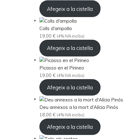
Afegeix a la cistella
Colls d'ampolla
19,00
€
(4% IVA inclòs)
Afegeix a la cistella
Picasso en el Pirineo
19,00
€
(4% IVA inclòs)
Afegeix a la cistella
Deu annexos a la mort d'Alícia Pinós
18,00
€
(4% IVA inclòs)
Afegeix a la cistella