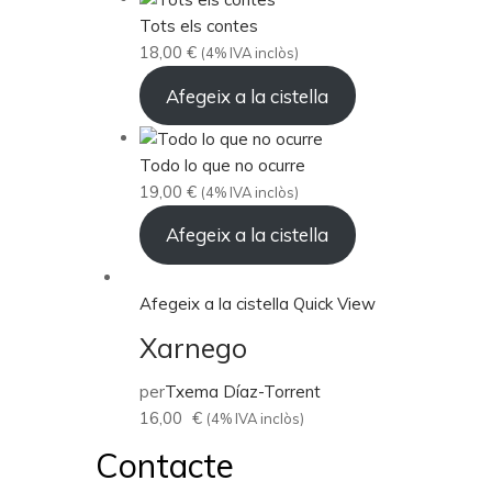
Tots els contes
18,00
€
(4% IVA inclòs)
Afegeix a la cistella
Todo lo que no ocurre
19,00
€
(4% IVA inclòs)
Afegeix a la cistella
Afegeix a la cistella
Quick View
Xarnego
per
Txema Díaz-Torrent
16,00
€
(4% IVA inclòs)
Contacte