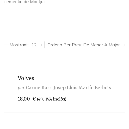
cementiri de Montjuïc.
Mostrant:
12
Ordena Per Preu: De Menor A Major
Volves
per
Carme Karr
Josep Lluís Martín Berbois
18,00
€
(4% IVA inclòs)