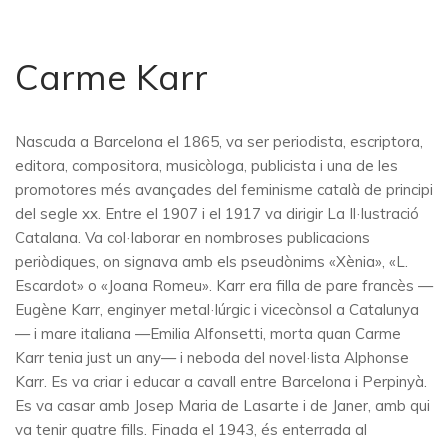
Carme Karr
Nascuda a Barcelona el 1865, va ser periodista, escriptora,
editora, compositora, musicòloga, publicista i una de les
promotores més avançades del feminisme català de principi
del segle xx. Entre el 1907 i el 1917 va dirigir La Il·lustració
Catalana. Va col·laborar en nombroses publicacions
periòdiques, on signava amb els pseudònims «Xènia», «L.
Escardot» o «Joana Romeu». Karr era filla de pare francès —
Eugène Karr, enginyer metal·lúrgic i vicecònsol a Catalunya
— i mare italiana —Emilia Alfonsetti, morta quan Carme
Karr tenia just un any— i neboda del novel·lista Alphonse
Karr. Es va criar i educar a cavall entre Barcelona i Perpinyà.
Es va casar amb Josep Maria de Lasarte i de Janer, amb qui
va tenir quatre fills. Finada el 1943, és enterrada al