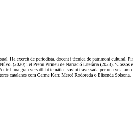
l. Ha exercit de periodista, docent i tècnica de patrimoni cultural. Fins
e Núvol (2020) i el Premi Pirineu de Narració Literària (2023). ‘Cossos 
cnic i una gran versatilitat temàtica sovint travessada per una veta amb u
criptores catalanes com Carme Karr, Mercè Rodoreda o Elisenda Solsona.