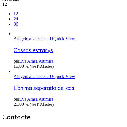
12
12
24
36
Afegeix a la cistella
Quick View
Cossos estranys
per
Eva Arasa Altimira
15,00
€
(4% IVA inclòs)
Afegeix a la cistella
Quick View
L’ànima separada del cos
per
Eva Arasa Altimira
21,00
€
(4% IVA inclòs)
Contacte