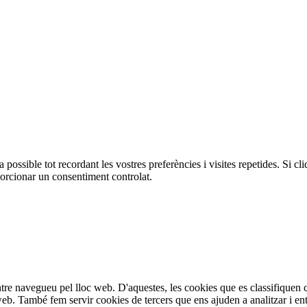
 possible tot recordant les vostres preferències i visites repetides. Si cl
orcionar un consentiment controlat.
entre navegueu pel lloc web. D'aquestes, les cookies que es classifique
 web. També fem servir cookies de tercers que ens ajuden a analitzar i e