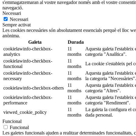
s'emmagatzemaran al vostre navegador només amb el vostre consentiment
navegació.
Necessari
Necessari
Sempre activat
Les cookies necessàries són absolutament essencials perquè el lloc web
anònima.
Galeta
Durada
cookielawinfo-checkbox-
11
Aquesta galeta l'estableix
analytics
months
categoria "Analítica".
cookielawinfo-checkbox-
11
La cookie s'estableix pel 
functional
months
cookielawinfo-checkbox-
11
Aquesta galeta l'estableix
necessary
months
la categoria "Necessàries"
11
Aquesta galeta l'estableix
cookielawinfo-checkbox-others
months
categoria "Altres".
cookielawinfo-checkbox-
11
Aquesta galeta l'estableix
performance
months
categoria "Rendiment".
11
La galeta la configura el 
viewed_cookie_policy
months
dada personal.
Funcional
Funcional
Les galetes funcionals ajuden a realitzar determinades funcionalitats, c