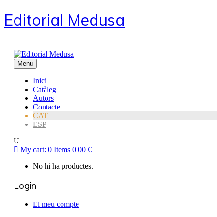
Editorial Medusa
Menu
Inici
Catàleg
Autors
Contacte
CAT
ESP
My cart:
0
Items
0,00
€
No hi ha productes.
Login
El meu compte