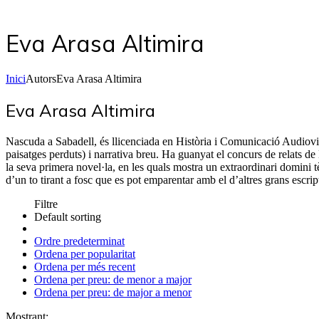
Eva Arasa Altimira
Inici
Autors
Eva Arasa Altimira
Eva Arasa Altimira
Nascuda a Sabadell, és llicenciada en Història i Comunicació Audiovisua
paisatges perduts) i narrativa breu. Ha guanyat el concurs de relats d
la seva primera novel·la, en les quals mostra un extraordinari domini tè
d’un to tirant a fosc que es pot emparentar amb el d’altres grans es
Filtre
Default sorting
Ordre predeterminat
Ordena per popularitat
Ordena per més recent
Ordena per preu: de menor a major
Ordena per preu: de major a menor
Mostrant: