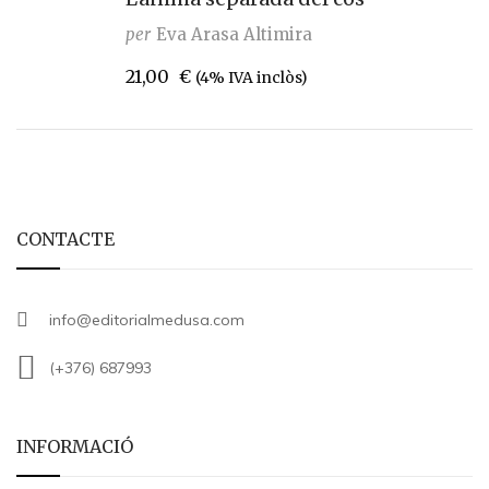
per
Eva Arasa Altimira
21,00
€
(4% IVA inclòs)
CONTACTE
info@editorialmedusa.com
(+376) 687993
INFORMACIÓ