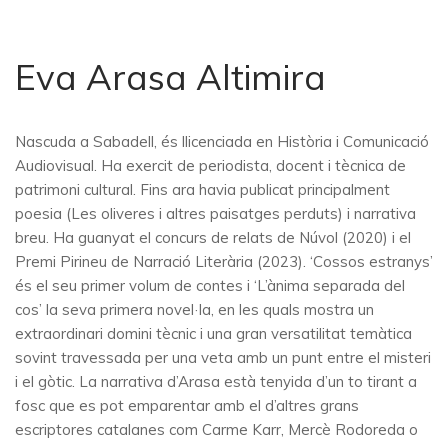
Eva Arasa Altimira
Nascuda a Sabadell, és llicenciada en Història i Comunicació
Audiovisual. Ha exercit de periodista, docent i tècnica de
patrimoni cultural. Fins ara havia publicat principalment
poesia (Les oliveres i altres paisatges perduts) i narrativa
breu. Ha guanyat el concurs de relats de Núvol (2020) i el
Premi Pirineu de Narració Literària (2023). ‘Cossos estranys’
és el seu primer volum de contes i ‘L’ànima separada del
cos’ la seva primera novel·la, en les quals mostra un
extraordinari domini tècnic i una gran versatilitat temàtica
sovint travessada per una veta amb un punt entre el misteri
i el gòtic. La narrativa d’Arasa està tenyida d’un to tirant a
fosc que es pot emparentar amb el d’altres grans
escriptores catalanes com Carme Karr, Mercè Rodoreda o