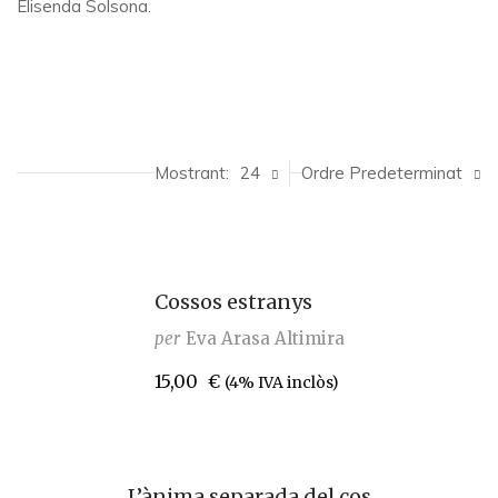
Elisenda Solsona.
Mostrant:
24
Ordre Predeterminat
Cossos estranys
per
Eva Arasa Altimira
15,00
€
(4% IVA inclòs)
L’ànima separada del cos