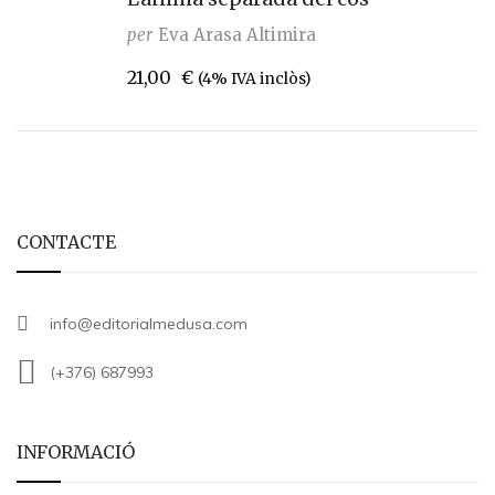
per
Eva Arasa Altimira
21,00
€
(4% IVA inclòs)
CONTACTE
info@editorialmedusa.com
(+376) 687993
INFORMACIÓ