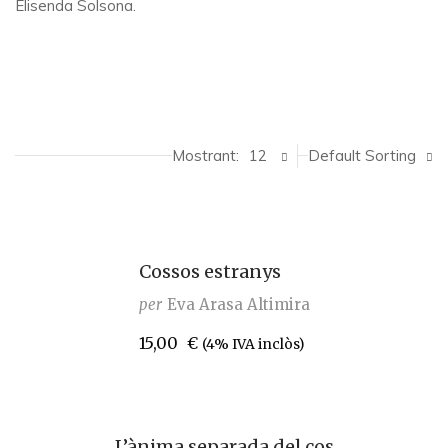
Elisenda Solsona.
Mostrant:
12
Default Sorting
Cossos estranys
per
Eva Arasa Altimira
15,00
€
(4% IVA inclòs)
L’ànima separada del cos