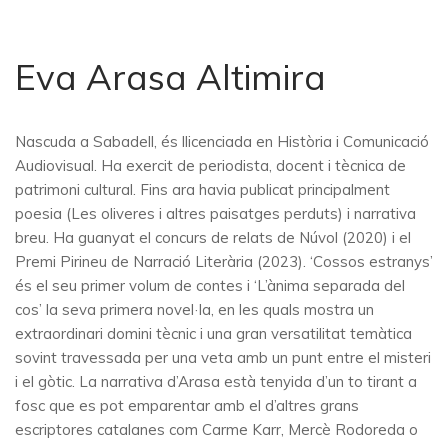
Eva Arasa Altimira
Nascuda a Sabadell, és llicenciada en Història i Comunicació
Audiovisual. Ha exercit de periodista, docent i tècnica de
patrimoni cultural. Fins ara havia publicat principalment
poesia (Les oliveres i altres paisatges perduts) i narrativa
breu. Ha guanyat el concurs de relats de Núvol (2020) i el
Premi Pirineu de Narració Literària (2023). ‘Cossos estranys’
és el seu primer volum de contes i ‘L’ànima separada del
cos’ la seva primera novel·la, en les quals mostra un
extraordinari domini tècnic i una gran versatilitat temàtica
sovint travessada per una veta amb un punt entre el misteri
i el gòtic. La narrativa d’Arasa està tenyida d’un to tirant a
fosc que es pot emparentar amb el d’altres grans
escriptores catalanes com Carme Karr, Mercè Rodoreda o