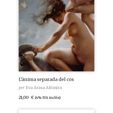
L’ànima separada del cos
per
Eva Arasa Altimira
21,00
€
(4% IVA inclòs)