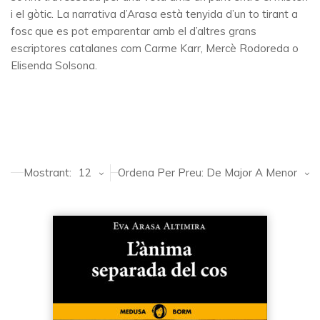
i el gòtic. La narrativa d’Arasa està tenyida d’un to tirant a
fosc que es pot emparentar amb el d’altres grans
escriptores catalanes com Carme Karr, Mercè Rodoreda o
Elisenda Solsona.
Mostrant:
12
Ordena Per Preu: De Major A Menor