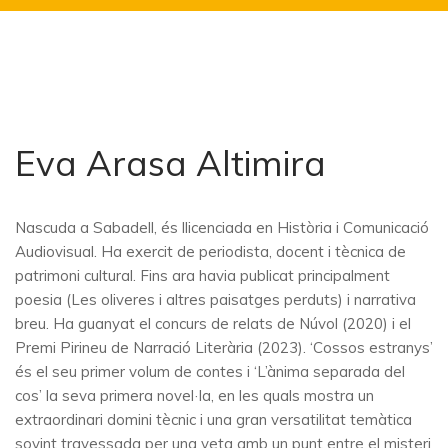
Eva Arasa Altimira
Nascuda a Sabadell, és llicenciada en Història i Comunicació
Audiovisual. Ha exercit de periodista, docent i tècnica de
patrimoni cultural. Fins ara havia publicat principalment
poesia (Les oliveres i altres paisatges perduts) i narrativa
breu. Ha guanyat el concurs de relats de Núvol (2020) i el
Premi Pirineu de Narració Literària (2023). ‘Cossos estranys’
és el seu primer volum de contes i ‘L’ànima separada del
cos’ la seva primera novel·la, en les quals mostra un
extraordinari domini tècnic i una gran versatilitat temàtica
sovint travessada per una veta amb un punt entre el misteri