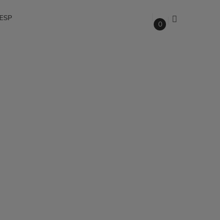
ESP
0