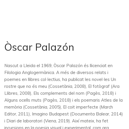
Òscar Palazón
Nascut a Lleida el 1969, Òscar Palazón és llicenciat en
Filologia Anglogermànica. A més de diversos relats i
poemes en llibres col·lectius, ha publicat les novel·les Un
rostre que no és meu (Cossetània, 2008), El fotògraf (Ara
Llibres, 2008), Els complements del nom (Pagès, 2018) i
Alguns ocells muts (Pagès, 2018) i els poemaris Atles de la
memòria (Cossetània, 2005), El coit imperfecte (March
Editor, 2011), Imagino Budapest (Documenta Balear, 2014)
i Diari de laboratori (Viena, 2019). Així mateix, ha fet
incursions en la poesia visual i experimental, com ara