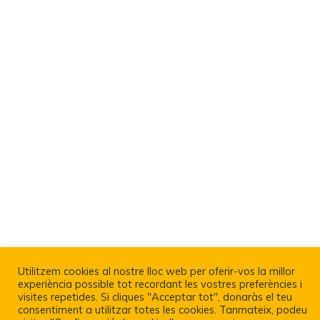
Utilitzem cookies al nostre lloc web per oferir-vos la millor
experiència possible tot recordant les vostres preferències i
Política De Privacitat I Avís Legal
visites repetides. Si cliques "Acceptar tot", donaràs el teu
consentiment a utilitzar totes les cookies. Tanmateix, podeu