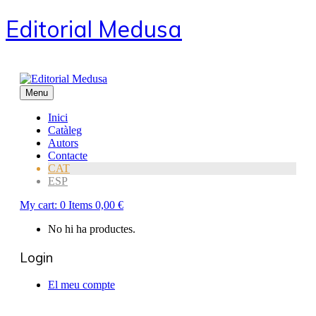
Editorial Medusa
Menu
Inici
Catàleg
Autors
Contacte
CAT
ESP
My cart:
0
Items
0,00
€
No hi ha productes.
Login
El meu compte