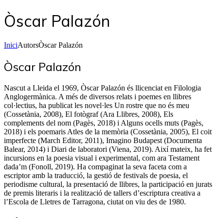
Òscar Palazón
Inici
Autors
Òscar Palazón
Òscar Palazón
Nascut a Lleida el 1969, Òscar Palazón és llicenciat en Filologia
Anglogermànica. A més de diversos relats i poemes en llibres
col·lectius, ha publicat les novel·les Un rostre que no és meu
(Cossetània, 2008), El fotògraf (Ara Llibres, 2008), Els
complements del nom (Pagès, 2018) i Alguns ocells muts (Pagès,
2018) i els poemaris Atles de la memòria (Cossetània, 2005), El coit
imperfecte (March Editor, 2011), Imagino Budapest (Documenta
Balear, 2014) i Diari de laboratori (Viena, 2019). Així mateix, ha fet
incursions en la poesia visual i experimental, com ara Testament
dada’m (Fonoll, 2019). Ha compaginat la seva faceta com a
escriptor amb la traducció, la gestió de festivals de poesia, el
periodisme cultural, la presentació de llibres, la participació en jurats
de premis literaris i la realització de tallers d’escriptura creativa a
l’Escola de Lletres de Tarragona, ciutat on viu des de 1980.