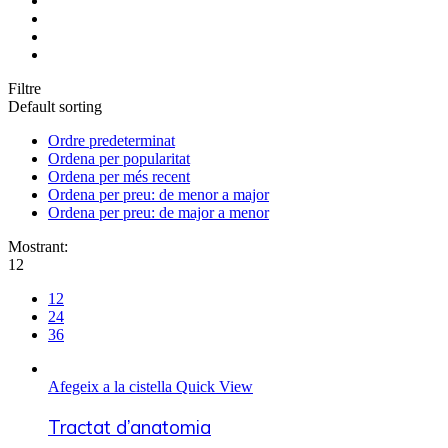
Filtre
Default sorting
Ordre predeterminat
Ordena per popularitat
Ordena per més recent
Ordena per preu: de menor a major
Ordena per preu: de major a menor
Mostrant:
12
12
24
36
Afegeix a la cistella
Quick View
Tractat d’anatomia