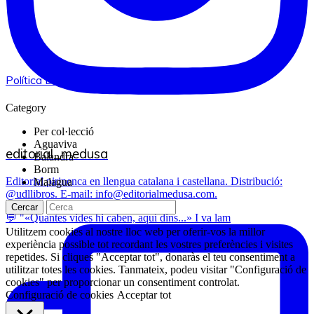
Política De Privacitat I Avís Legal
Category
Per col·lecció
Aguaviva
editorial_medusa
Balandra
Borm
Editorial pirinenca en llengua catalana i castellana. Distribució:
Malagua
@udllibros. E-mail: info@editorialmedusa.com.
Cercar
💬 "«Quantes vides hi caben, aquí dins...» I va lam
Utilitzem cookies al nostre lloc web per oferir-vos la millor
experiència possible tot recordant les vostres preferències i visites
repetides. Si cliques "Acceptar tot", donaràs el teu consentiment a
utilitzar totes les cookies. Tanmateix, podeu visitar "Configuració de
cookies" per proporcionar un consentiment controlat.
Configuració de cookies
Acceptar tot