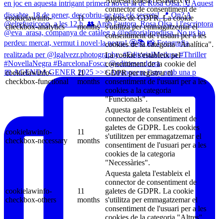
Aquesta galeta l'estableix el
connector de consentiment de
cookielawinfo-
11
galetes de GDPR. La cookie
checkbox-analytics
months
s'utilitza per emmagatzemar el
consentiment de l'usuari per a les
cookies de la categoria "Analítica".
La cookie s'estableix pel
consentiment de la cookie del
📅 AGENDA GENER 2025 >>> Arranquem l'any amb una p
cookielawinfo-
11
GDPR per registrar el
checkbox-functional
months
consentiment de l'usuari per a les
cookies a la categoria
"Funcionals".
Aquesta galeta l'estableix el
connector de consentiment de
galetes de GDPR. Les cookies
cookielawinfo-
11
s'utilitzen per emmagatzemar el
checkbox-necessary
months
consentiment de l'usuari per a les
cookies de la categoria
"Necessàries".
Aquesta galeta l'estableix el
connector de consentiment de
cookielawinfo-
11
galetes de GDPR. La cookie
checkbox-others
months
s'utilitza per emmagatzemar el
consentiment de l'usuari per a les
cookies de la categoria "Altres".