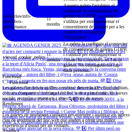
Aquesta galeta l'estableix el
connector de consentiment de
cookielawinfo-
galetes de GDPR. La cookie
11
checkbox-
s'utilitza per emmagatzemar el
months
performance
consentiment de l'usuari per a les
cookies de la categoria
"Rendiment".
La galeta la configura el connector
de consentiment de galetes GDPR
11
i s'utilitza per emmagatzemar si
viewed_cookie_policy
months
l'usuari ha consentit o no l'ús de
galetes. No emmagatzema cap
dada personal.
Funcional
Funcional
Les galetes funcionals ajuden a realitzar determinades funcionalitats,
com ara compartir el contingut del lloc web a plataformes de xarxes
socials, recopilar comentaris i altres funcions de tercers.
Rendiment
Rendiment
Les galetes de rendiment s'utilitzen per entendre i analitzar els índexs
clau de rendiment del lloc web que ajuden a oferir una millor
experiència d'usuari per als visitants.
Analítica