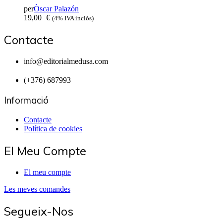
per
Òscar Palazón
19,00
€
(4% IVA inclòs)
Contacte
info@editorialmedusa.com
(+376) 687993
Informació
Contacte
Política de cookies
El Meu Compte
El meu compte
Les meves comandes
Segueix-Nos