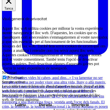
Tanca
Visió general de privacitat
Aquest lloc web utilitza cookies per millorar la vostra experiència
mentre navegueu pel lloc web. D'aquestes, les cookies que es
classifiquen com a necessàries s'emmagatzemen al vostre navegador,
ja que són essencials per al funcionament de les funcionalitats
bàsiques del lloc web. També fem servir cookies de tercers que ens
ajuden a analitzar i entendre com feu servir aquest lloc web.
Aquestes cookies s'emmagatzemaran al vostre navegador només
amb el vostre consentiment. També teniu l'opció de desactivar
aquestes galetes. Però desactivar algunes d'aquestes galetes pot
afectar la vostra experiència de navegació.
Necessari
Necessari
Sempre activat
Les cookies necessàries són absolutament essencials perquè el lloc
web funcioni correctament. Aquestes cookies garanteixen les
funcionalitats bàsiques i les característiques de seguretat del lloc
web, de forma anònima.
Galeta
Durada
Descripció