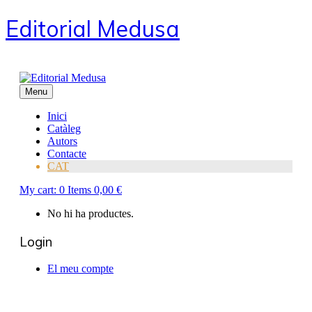
Editorial Medusa
Menu
Inici
Catàleg
Autors
Contacte
CAT
My cart:
0
Items
0,00
€
No hi ha productes.
Login
El meu compte