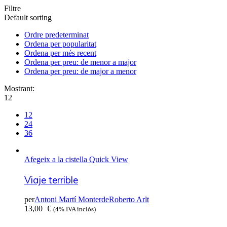
Filtre
Default sorting
Ordre predeterminat
Ordena per popularitat
Ordena per més recent
Ordena per preu: de menor a major
Ordena per preu: de major a menor
Mostrant:
12
12
24
36
Afegeix a la cistella
Quick View
Viaje terrible
per
Antoni Martí Monterde
Roberto Arlt
13,00
€
(4% IVA inclòs)