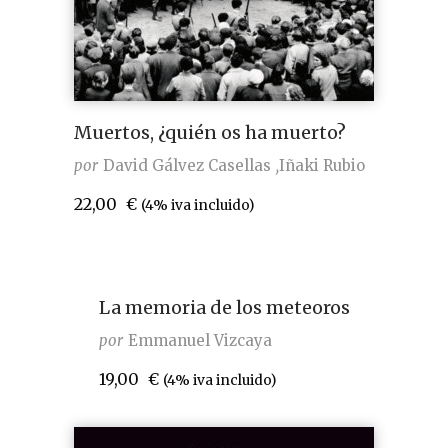
Muertos, ¿quién os ha muerto?
por
David Gálvez Casellas
Iñaki Rubio
22,00
€
(4% iva incluido)
La memoria de los meteoros
por
Emmanuel Vizcaya
19,00
€
(4% iva incluido)