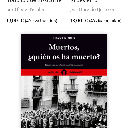
Todo lo que no ocurre
El desierto
por
Olivia Teroba
por
Horacio Quiroga
19,00
€
18,00
€
(4% iva incluido)
(4% iva incluido)