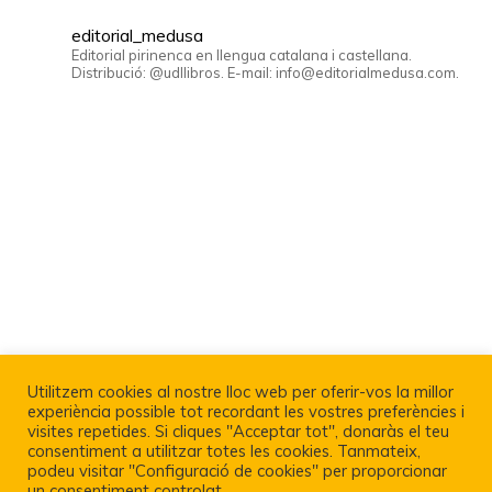
editorial_medusa
Editorial pirinenca en llengua catalana i castellana.
Distribució: @udllibros. E-mail: info@editorialmedusa.com.
Utilitzem cookies al nostre lloc web per oferir-vos la millor
experiència possible tot recordant les vostres preferències i
visites repetides. Si cliques "Acceptar tot", donaràs el teu
consentiment a utilitzar totes les cookies. Tanmateix,
podeu visitar "Configuració de cookies" per proporcionar
un consentiment controlat.