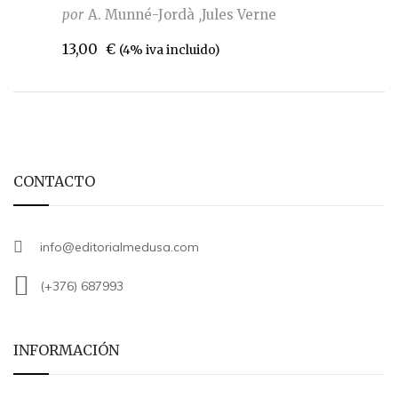
por
A. Munné-Jordà
Jules Verne
13,00
€
(4% iva incluido)
CONTACTO
info@editorialmedusa.com
(+376) 687993
INFORMACIÓN