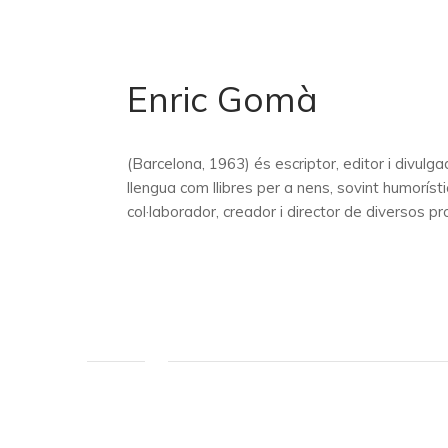
Enric Gomà
(Barcelona, 1963) és escriptor, editor i divulgad
llengua com llibres per a nens, sovint humoríst
col·laborador, creador i director de diversos pr