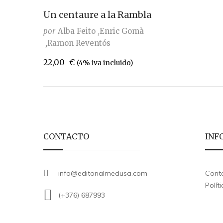
Un centaure a la Rambla
por
Alba Feito
Enric Gomà
Ramon Reventós
22,00
€
(4% iva incluido)
CONTACTO
INF
info@editorialmedusa.com
Cont
Polít
(+376) 687993