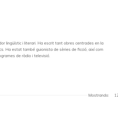
or lingüístic i literari. Ha escrit tant obres centrades en la
ics. Ha estat també guionista de sèries de ficció, així com
ogrames de ràdio i televisió.
Mostrando:
1