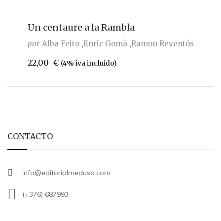
Un centaure a la Rambla
por
Alba Feito
Enric Gomà
Ramon Reventós
22,00
€
(4% iva incluido)
CONTACTO
info@editorialmedusa.com
(+376) 687993