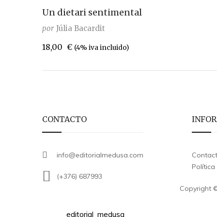
Un dietari sentimental
por
Júlia Bacardit
18,00
€
(4% iva incluido)
CONTACTO
INFO
info@editorialmedusa.com
Contac
Polític
(+376) 687993
Copyright ©
editorial_medusa