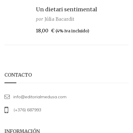
Un dietari sentimental
por
Júlia Bacardit
18,00
€
(4% iva incluido)
CONTACTO
info@editorialmedusa.com
(+376) 687993
INFORMACIÓN