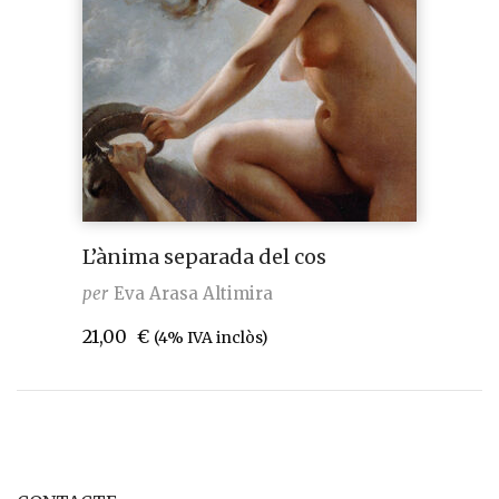
L’ànima separada del cos
per
Eva Arasa Altimira
21,00
€
(4% IVA inclòs)