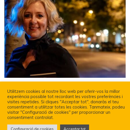
Utilitzem cookies al nostre lloc web per oferir-vos la millor
experiència possible tot recordant les vostres preferències i
visites repetides. Si cliques "Acceptar tot", donaràs el teu
Política De Privacitat I Avís Legal
consentiment a utilitzar totes les cookies. Tanmateix, podeu
visitar "Configuració de cookies" per proporcionar un
consentiment controlat.
Configuració de cookies
Acceptar tot