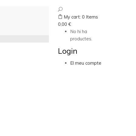
My cart:
0
Items
0,00
€
No hi ha
productes.
Login
El meu compte