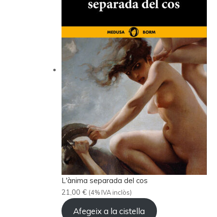
L'ànima separada del cos
21,00
€
(4% IVA inclòs)
Afegeix a la cistella