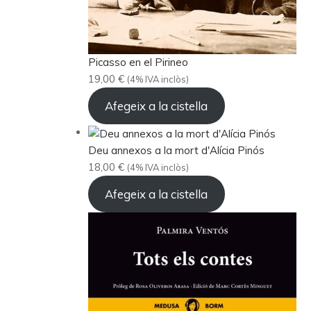
Picasso en el Pirineo
19,00
€
(4% IVA inclòs)
Afegeix a la cistella
Deu annexos a la mort d'Alícia Pinós
18,00
€
(4% IVA inclòs)
Afegeix a la cistella