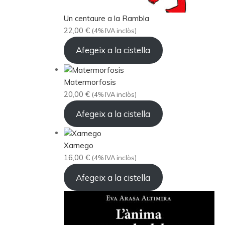
Un centaure a la Rambla
22,00
€
(4% IVA inclòs)
Afegeix a la cistella
Matermorfosis
20,00
€
(4% IVA inclòs)
Afegeix a la cistella
Xarnego
16,00
€
(4% IVA inclòs)
Afegeix a la cistella