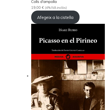
Colls d'ampolla
19,00
€
(4% IVA inclòs)
Afegeix a la cistella