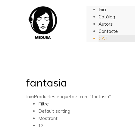
Inici
Catàleg
Autors
Contacte
CAT
fantasia
Inici
Productes etiquetats com “fantasia”
Filtre
Default sorting
Mostrant:
12