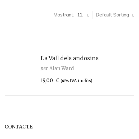
Mostrant:
12
Default Sorting
La Vall dels andosins
per
Alan Ward
19,00
€
(4% IVA inclòs)
CONTACTE