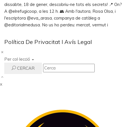
Política De Privacitat I Avís Legal
Inici
Per col·lecció
Catàleg
CERCAR
Autors
x
Contacte
CAT
ESP