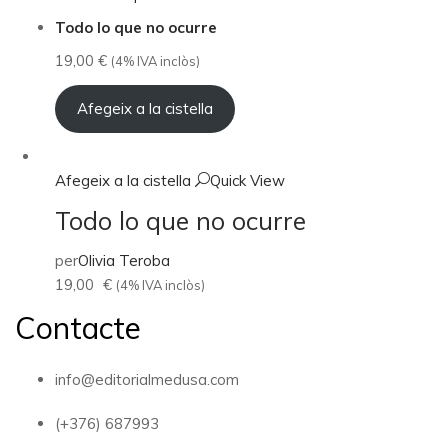
Todo lo que no ocurre
19,00
€
(4% IVA inclòs)
Afegeix a la cistella
Afegeix a la cistella
Quick View
Todo lo que no ocurre
per
Olivia Teroba
19,00
€
(4% IVA inclòs)
Contacte
info@editorialmedusa.com
(+376) 687993