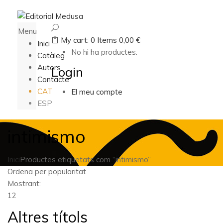
Menu
My cart:
0
Items
0,00
€
Inici
No hi ha productes.
Catàleg
Autors
Login
Contacte
CAT
El meu compte
ESP
intimismo
Inici
Productes etiquetats com “intimismo”
Ordena per popularitat
Mostrant:
12
Altres títols