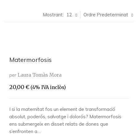
Mostrant:
12
Ordre Predeterminat
Matermorfosis
per
Laura Tomàs Mora
20,00
€
(4% IVA inclòs)
I si la maternitat fos un element de transformació
absolut, poderós, salvatge i dolorós? Matermorfosis
ens submergeix en disset relats de dones que
s’enfronten a…