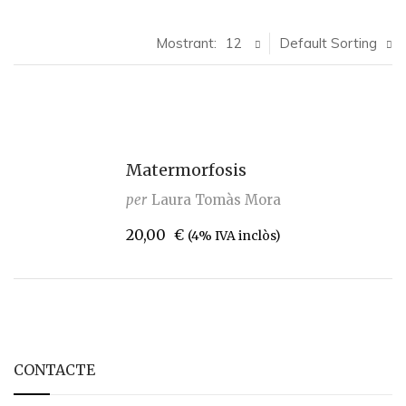
Mostrant:
12
Default Sorting
Matermorfosis
per
Laura Tomàs Mora
20,00
€
(4% IVA inclòs)
CONTACTE