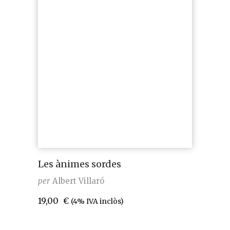
Les ànimes sordes
per
Albert Villaró
19,00
€
(4% IVA inclòs)