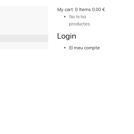
My cart:
0
Items
0,00
€
No hi ha
productes.
Login
El meu compte