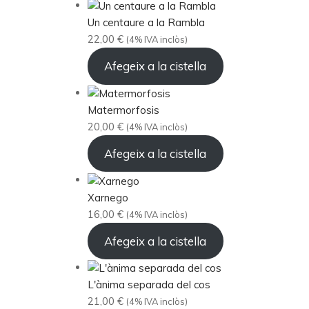
Un centaure a la Rambla
22,00
€
(4% IVA inclòs)
Afegeix a la cistella
Matermorfosis
20,00
€
(4% IVA inclòs)
Afegeix a la cistella
Xarnego
16,00
€
(4% IVA inclòs)
Afegeix a la cistella
L'ànima separada del cos
21,00
€
(4% IVA inclòs)