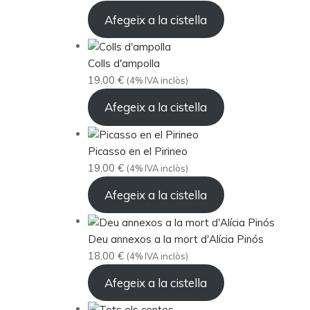
Afegeix a la cistella
Colls d'ampolla
19,00
€
(4% IVA inclòs)
Afegeix a la cistella
Picasso en el Pirineo
19,00
€
(4% IVA inclòs)
Afegeix a la cistella
Deu annexos a la mort d'Alícia Pinós
18,00
€
(4% IVA inclòs)
Afegeix a la cistella