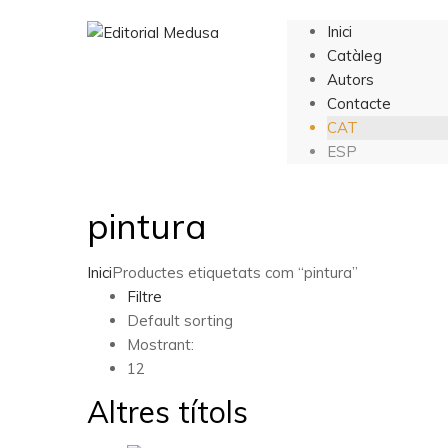
Inici
Catàleg
Autors
Contacte
CAT
ESP
pintura
Inici
Productes etiquetats com “pintura”
Filtre
Default sorting
Mostrant:
12
Altres títols