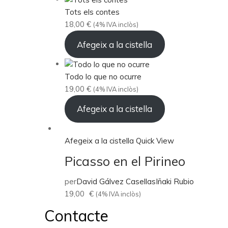
Tots els contes
18,00
€
(4% IVA inclòs)
Afegeix a la cistella
Todo lo que no ocurre
19,00
€
(4% IVA inclòs)
Afegeix a la cistella
Afegeix a la cistella
Quick View
Picasso en el Pirineo
per
David Gálvez Casellas
Iñaki Rubio
19,00
€
(4% IVA inclòs)
Contacte