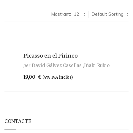
Mostrant:
12
Default Sorting
Picasso en el Pirineo
per
David Gálvez Casellas
Iñaki Rubio
19,00
€
(4% IVA inclòs)
CONTACTE