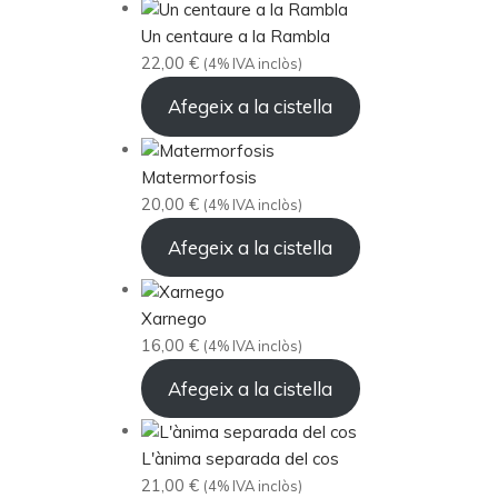
Un centaure a la Rambla
22,00
€
(4% IVA inclòs)
Afegeix a la cistella
Matermorfosis
20,00
€
(4% IVA inclòs)
Afegeix a la cistella
Xarnego
16,00
€
(4% IVA inclòs)
Afegeix a la cistella
L'ànima separada del cos
21,00
€
(4% IVA inclòs)