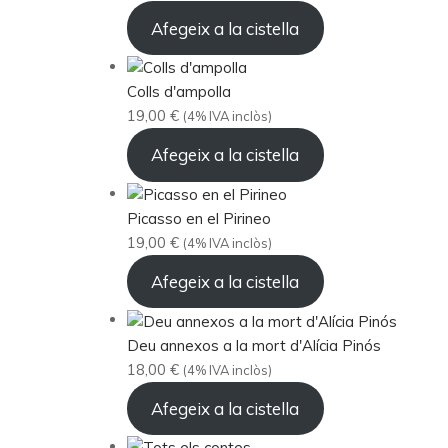
Afegeix a la cistella
Colls d'ampolla
19,00
€
(4% IVA inclòs)
Afegeix a la cistella
Picasso en el Pirineo
19,00
€
(4% IVA inclòs)
Afegeix a la cistella
Deu annexos a la mort d'Alícia Pinós
18,00
€
(4% IVA inclòs)
Afegeix a la cistella