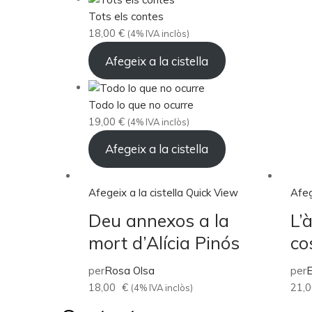
Tots els contes
18,00
€
(4% IVA inclòs)
Afegeix a la cistella
Todo lo que no ocurre
19,00
€
(4% IVA inclòs)
Afegeix a la cistella
Afegeix a la cistella
Quick View
Afeg
Deu annexos a la
L’
mort d’Alícia Pinós
co
per
Rosa Olsa
per
E
18,00
€
21,
(4% IVA inclòs)