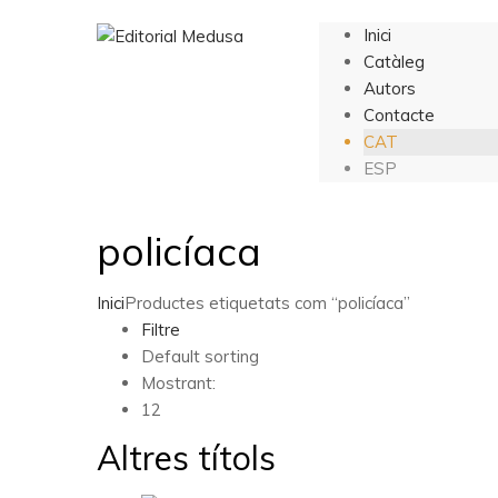
Inici
Catàleg
Autors
Contacte
CAT
ESP
policíaca
Inici
Productes etiquetats com “policíaca”
Filtre
Default sorting
Mostrant:
12
Altres títols