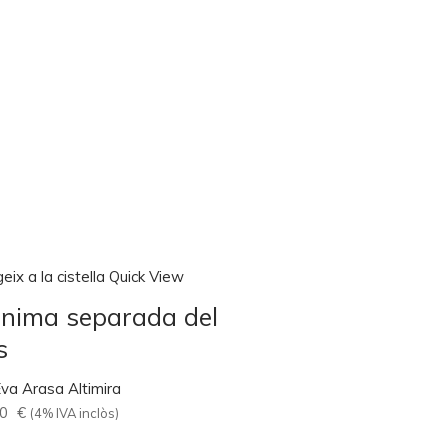
eix a la cistella
Quick View
ànima separada del
s
va Arasa Altimira
00
€
(4% IVA inclòs)